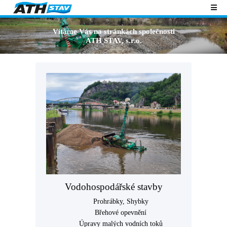
Vítáme Vás na stránkách společnosti
ATH STAV, s.r.o.
Vodohospodářské stavby
Prohrábky, Shybky
Břehové opevnění
Úpravy malých vodních toků